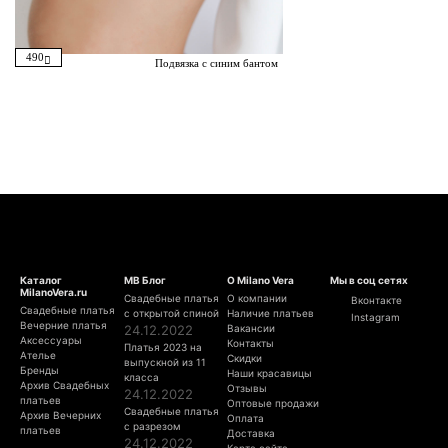
490
Подвязка с синим бантом
Каталог
МВ Блог
О Milano Vera
Мы в соц сетях
MilanoVera.ru
Свадебные платья
О компании
Вконтакте
Свадебные платья
с открытой спиной
Наличие платьев
Instagram
Вечерние платья
24.12.2022
Вакансии
Аксессуары
Контакты
Платья 2023 на
Ателье
Скидки
выпускной из 11
Бренды
Наши красавицы
класса
Архив Свадебных
Отзывы
24.12.2022
платьев
Оптовые продажи
Свадебные платья
Архив Вечерних
Оплата
с разрезом
платьев
Доставка
24.12.2022
Карта сайта