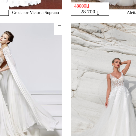
48000
28 700
Gracia от Victoria Soprano
Alett