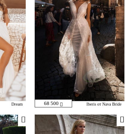
68 500
Dream
Iberis от Nava Bride