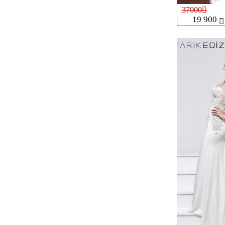
37000
19 900