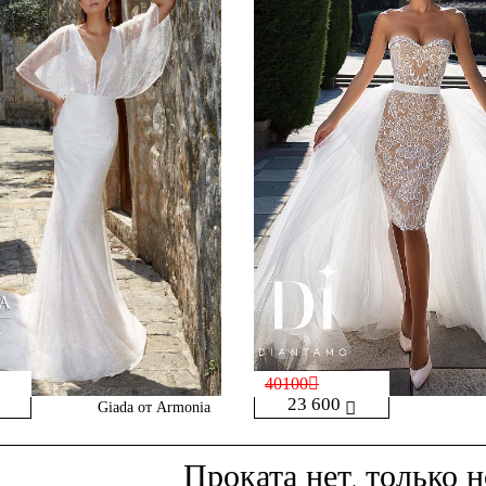
40100
23 600
Giada от Armonia
Проката нет,
только н