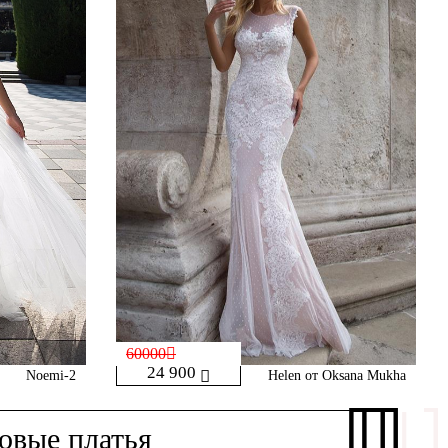
60000
24 900
Noemi-2
Helen от Oksana Mukha
овые платья