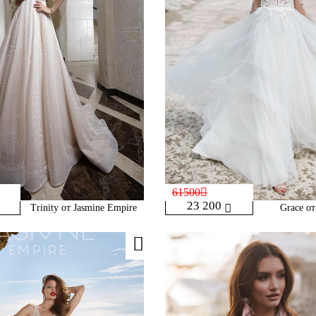
61500
23 200
Trinity от Jasmine Empire
Grace от