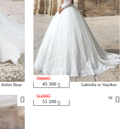
70000
45 300
 Atelier Bizar
Gabriella от Vasylkov
51200
Odry
51 200