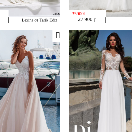
35900
27 900
Lexina от Tarik Ediz