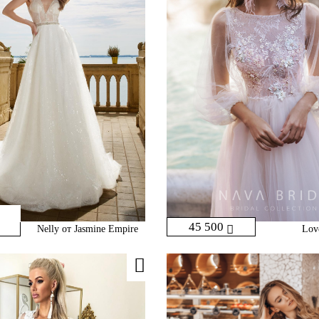
45 500
Nelly от Jasmine Empire
Lov