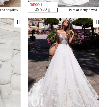
36900
29 900
a от Vasylkov
Pure от Katty Shved