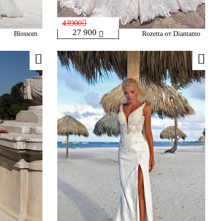
43900
27 900
Blossom
Rozetta от Diantamo