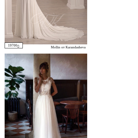
19700
Mollin от Karandasheva