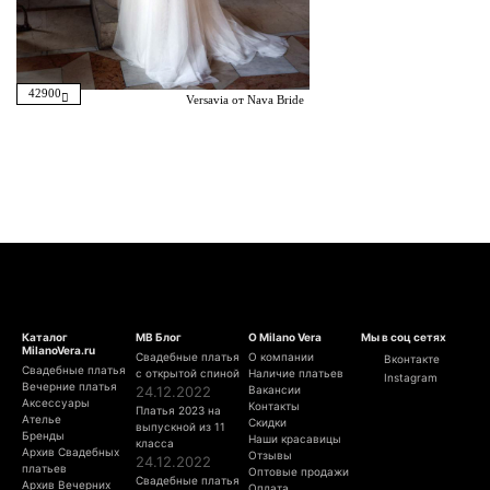
42900
Versavia от Nava Bride
Каталог
МВ Блог
О Milano Vera
Мы в соц сетях
MilanoVera.ru
Свадебные платья
О компании
Вконтакте
Свадебные платья
с открытой спиной
Наличие платьев
Instagram
Вечерние платья
24.12.2022
Вакансии
Аксессуары
Контакты
Платья 2023 на
Ателье
Скидки
выпускной из 11
Бренды
Наши красавицы
класса
Архив Свадебных
Отзывы
24.12.2022
платьев
Оптовые продажи
Свадебные платья
Архив Вечерних
Оплата