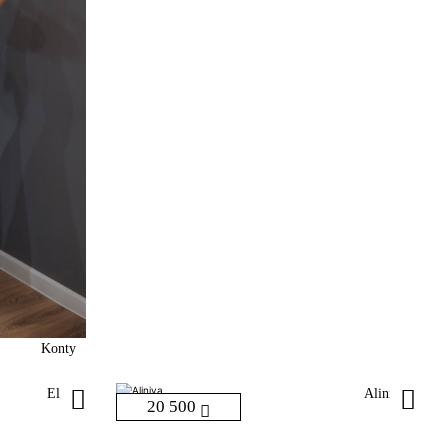
Konty
Eliza
Aliniya
20 500