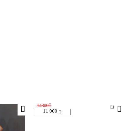
14300
Eliza
11 000