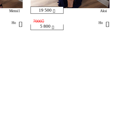
19 500
Mensi1
Aksi
7000
Holly
Holly
5 800