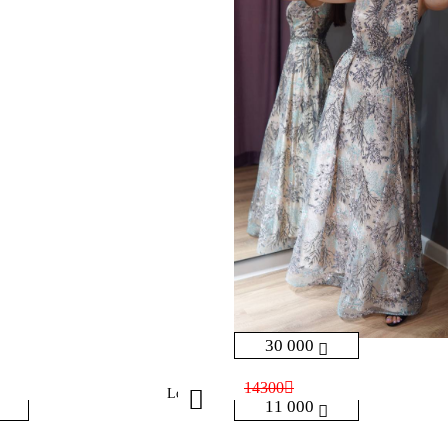
30 000
14300
Lora
11 000