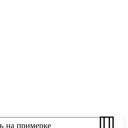
ть
на примерке