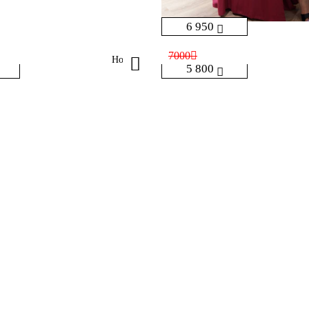
6 950
7000
Holly
5 800