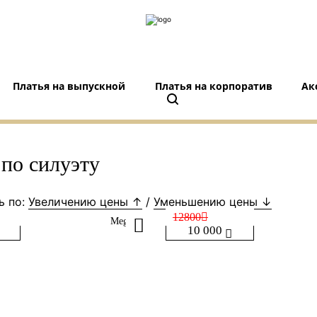
Платья на выпускной
Платья на корпоратив
Ак
 по силуэту
ь по:
Увеличению цены ↑
/
Уменьшению цены ↓
12800
Megan
10 000