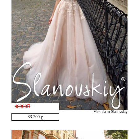
48900
Merinda от Slanovskiy
33 200