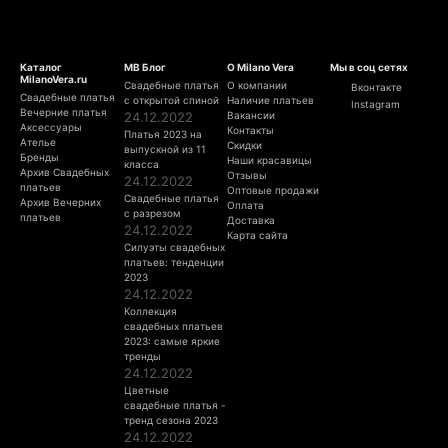
Каталог
МВ Блог
О Milano Vera
Мы в соц сетях
MilanoVera.ru
Свадебные платья
О компании
Вконтакте
Свадебные платья
с открытой спиной
Наличие платьев
Instagram
Вечерние платья
24.12.2022
Вакансии
Аксессуары
Контакты
Платья 2023 на
Ателье
Скидки
выпускной из 11
Бренды
Наши красавицы
класса
Архив Свадебных
Отзывы
24.12.2022
платьев
Оптовые продажи
Свадебные платья
Архив Вечерних
Оплата
с разрезом
платьев
Доставка
24.12.2022
Карта сайта
Силуэты свадебных
платьев: тенденции
2023
24.12.2022
Коллекция
свадебных платьев
2023: самые яркие
тренды
24.12.2022
Цветные
свадебные платья -
тренд сезона 2023
24.12.2022