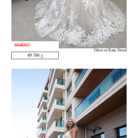
66400
Oliver от Katty Shved
49 700