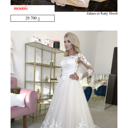
36500
Zahara от Katty Shved
29 700