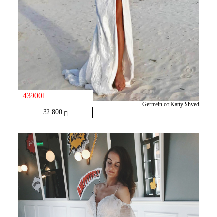
43900
Germein от Katty Shved
32 800