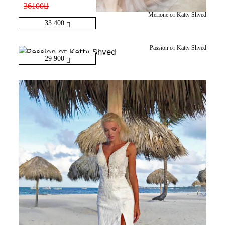
36100
Merione от Katty Shved
33 400
Passion от Katty Shved
29 900