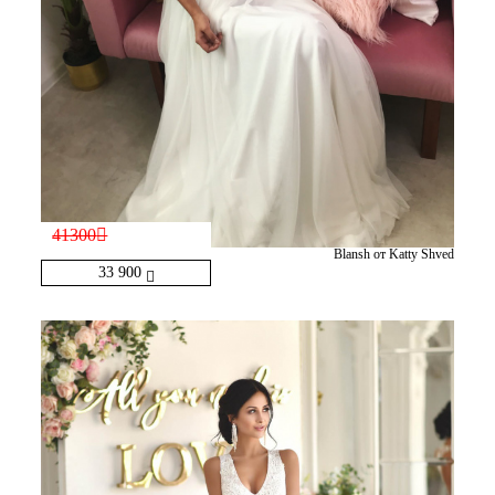
41300
Blansh от Katty Shved
33 900