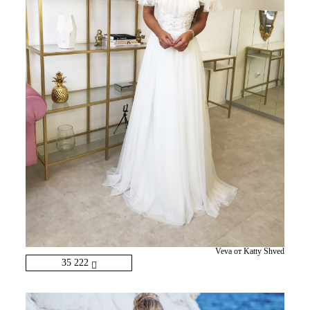
Veva от Katty Shved
35 222