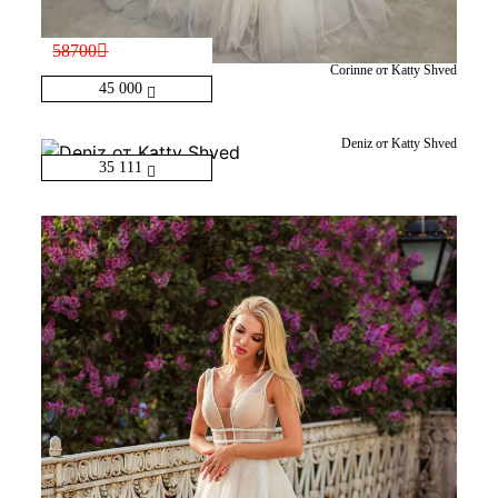
58700
Corinne от Katty Shved
45 000
Deniz от Katty Shved
35 111