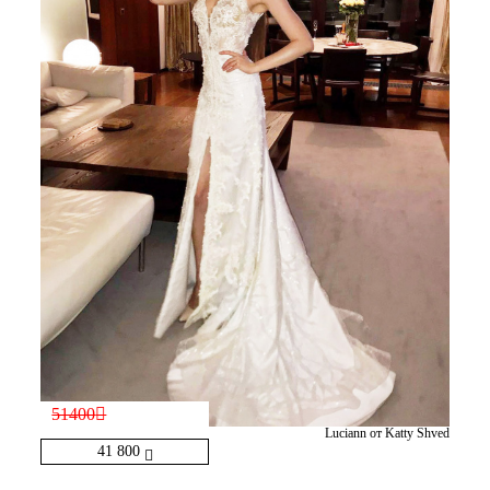
51400
Luciann от Katty Shved
41 800