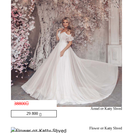
38800
Armel от Katty Shved
29 800
Flower от Katty Shved