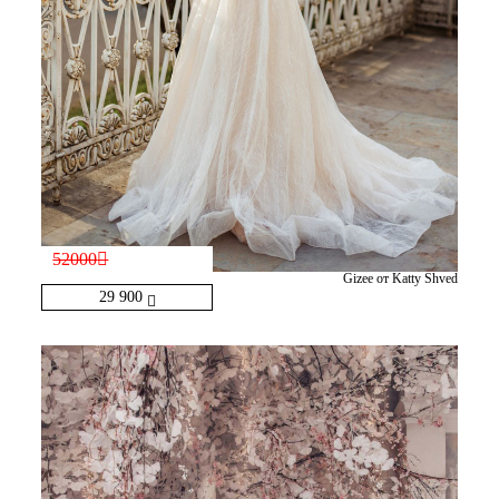
52000
Gizee от Katty Shved
29 900