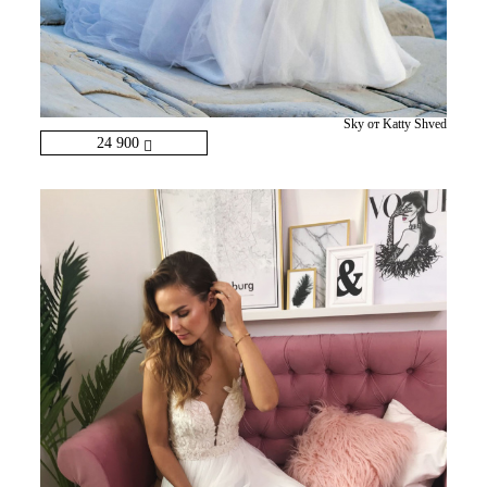
Sky от Katty Shved
24 900