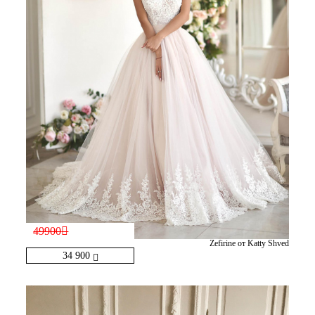
49900
Zefirine от Katty Shved
34 900