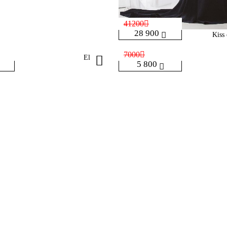
41200
28 900
Kiss
7000
Eliza
5 800