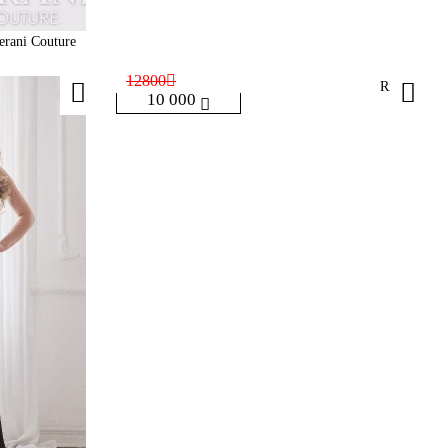
erani Couture
12800
Rika
10 000