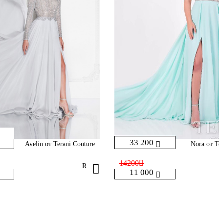
33 200
Avelin от Terani Couture
Nora от T
14200
Rika
11 000