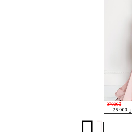
37900
25 900