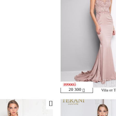
39900
20 300
Vilia от 