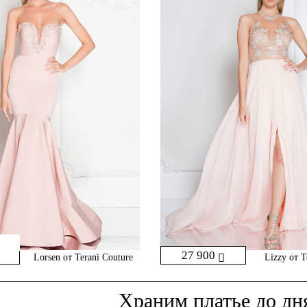
27 900
Lorsen от Terani Couture
Lizzy от T
Храним платье
до дн