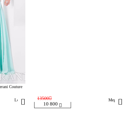
erani Couture
13500
Lora
Megan
10 800