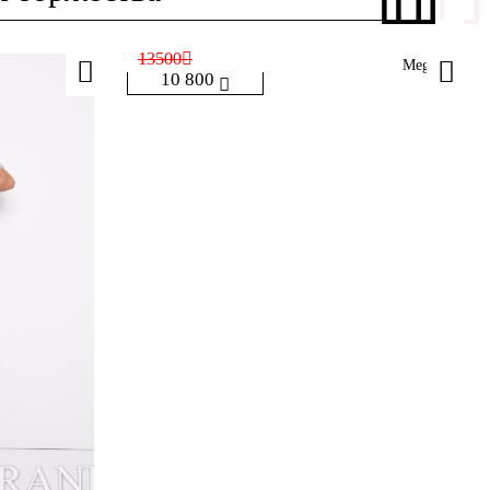
13500
Megan
10 800