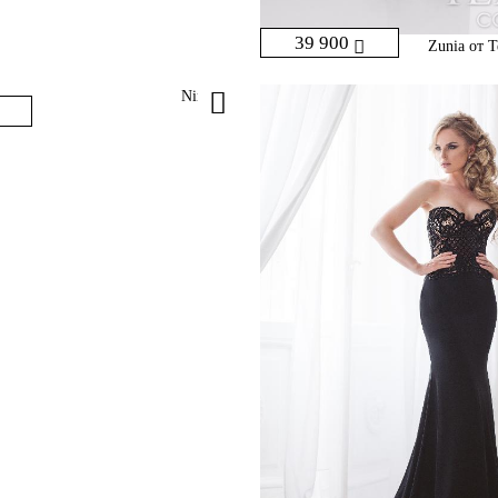
39 900
Zunia от T
Nima