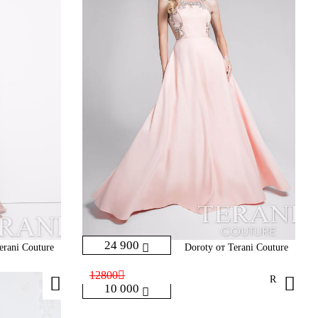
24 900
Terani Couture
Doroty от Terani Couture
12800
Rika
10 000