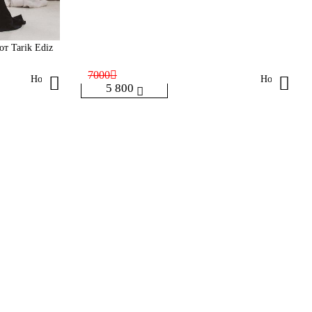
 от Tarik Ediz
7000
Holly
Holly
5 800