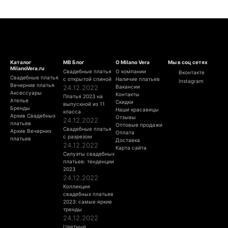
Каталог
МВ Блог
О Milano Vera
Мы в соц сетях
MilanoVera.ru
Свадебные платья
О компании
Вконтакте
Свадебные платья
с открытой спиной
Наличие платьев
Instagram
Вечерние платья
24.12.2022
Вакансии
Аксессуары
Контакты
Платья 2023 на
Ателье
Скидки
выпускной из 11
Бренды
Наши красавицы
класса
Архив Свадебных
Отзывы
24.12.2022
платьев
Оптовые продажи
Свадебные платья
Архив Вечерних
Оплата
с разрезом
платьев
Доставка
24.12.2022
Карта сайта
Силуэты свадебных
платьев: тенденции
2023
24.12.2022
Коллекция
свадебных платьев
2023: самые яркие
тренды
24.12.2022
Цветные