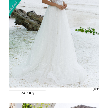
Djulite
34 000