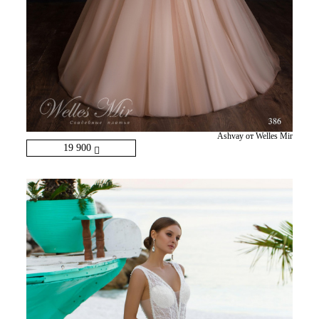
Ashvay от Welles Mir
19 900