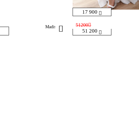
17 900
51200
Madison
51 200