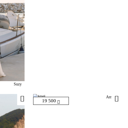
Suzy
Ameli
19 500