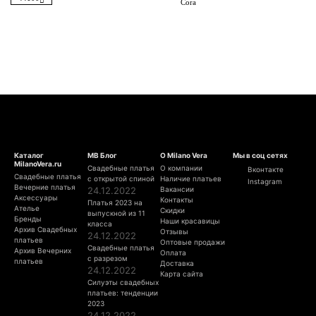
Cora
Каталог
МВ Блог
О Milano Vera
Мы в соц сетях
MilanoVera.ru
Свадебные платья
О компании
Вконтакте
Свадебные платья
с открытой спиной
Наличие платьев
Instagram
Вечерние платья
24.12.2022
Вакансии
Аксессуары
Контакты
Платья 2023 на
Ателье
Скидки
выпускной из 11
Бренды
Наши красавицы
класса
Архив Свадебных
Отзывы
24.12.2022
платьев
Оптовые продажи
Свадебные платья
Архив Вечерних
Оплата
с разрезом
платьев
Доставка
24.12.2022
Карта сайта
Силуэты свадебных
платьев: тенденции
2023
24.12.2022