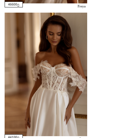
46600
Freya
44100