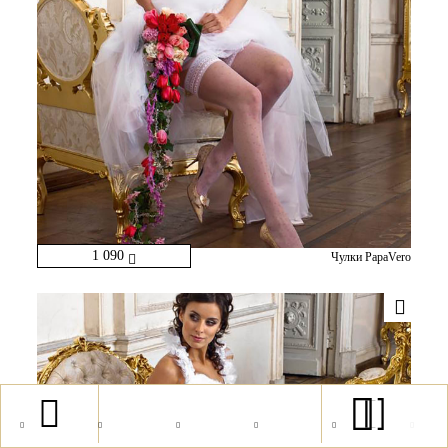
1 090
Чулки PapaVero