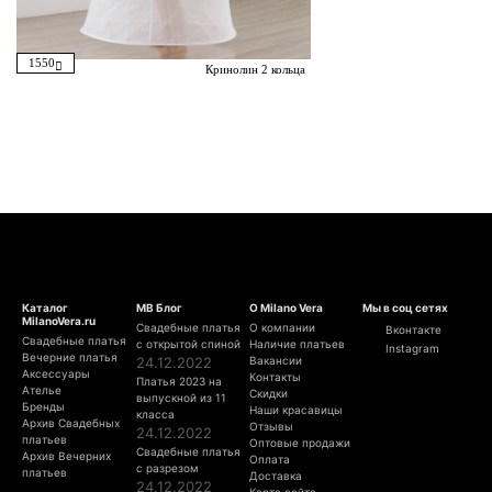
1550
Кринолин 2 кольца
Каталог
МВ Блог
О Milano Vera
Мы в соц сетях
MilanoVera.ru
Свадебные платья
О компании
Вконтакте
Свадебные платья
с открытой спиной
Наличие платьев
Instagram
Вечерние платья
24.12.2022
Вакансии
Аксессуары
Контакты
Платья 2023 на
Ателье
Скидки
выпускной из 11
Бренды
Наши красавицы
класса
Архив Свадебных
Отзывы
24.12.2022
платьев
Оптовые продажи
Свадебные платья
Архив Вечерних
Оплата
с разрезом
платьев
Доставка
24.12.2022
Карта сайта