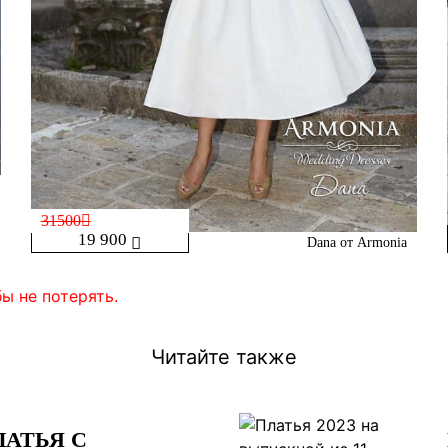
31500
19 900
Dana от Armonia
ы не потерять.
Читайте также
АТЬЯ С