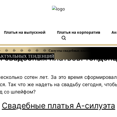
Платья на выпускной
Платья на корпоратив
Ак
Силуэты свадебных платьев: тенденции 202
 свадебных платьев: тенден
 АКТУАЛЬНЫХ ТЕНДЕНЦИЙ
есколько сотен лет. За это время сформирова
я. Так что же надеть на свадьбу сегодня, чтоб
яд со шлейфом?
Свадебные платья А-силуэта