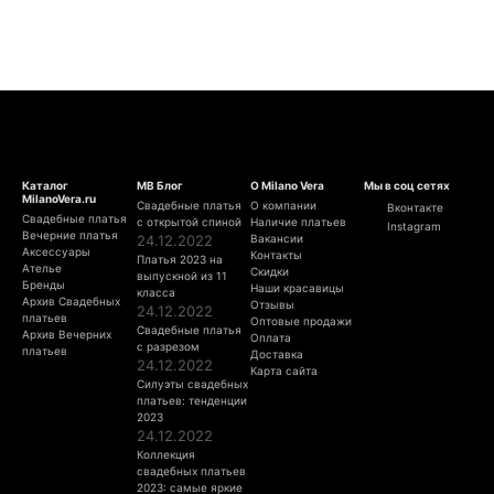
Каталог
МВ Блог
О Milano Vera
Мы в соц сетях
MilanoVera.ru
Свадебные платья
О компании
Вконтакте
Свадебные платья
с открытой спиной
Наличие платьев
Instagram
Вечерние платья
24.12.2022
Вакансии
Аксессуары
Контакты
Платья 2023 на
Ателье
Скидки
выпускной из 11
Бренды
Наши красавицы
класса
Архив Свадебных
Отзывы
24.12.2022
платьев
Оптовые продажи
Свадебные платья
Архив Вечерних
Оплата
с разрезом
платьев
Доставка
24.12.2022
Карта сайта
Силуэты свадебных
платьев: тенденции
2023
24.12.2022
Коллекция
свадебных платьев
2023: самые яркие