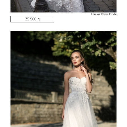
Elsa от Nava Bride
35 900