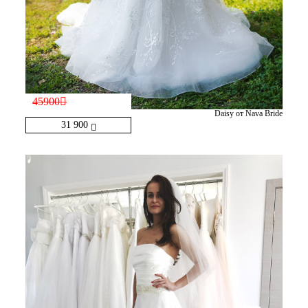
45900
Daisy от Nava Bride
31 900