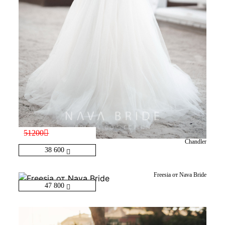
51200
Chandler
38 600
Freesia от Nava Bride
47 800