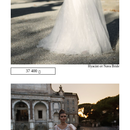
Hyacint от Nava Bride
37 400