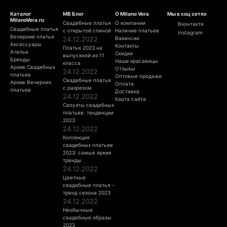
Каталог
МВ Блог
О Milano Vera
Мы в соц сетях
MilanoVera.ru
Свадебные платья
О компании
Вконтакте
Свадебные платья
с открытой спиной
Наличие платьев
Instagram
Вечерние платья
24.12.2022
Вакансии
Аксессуары
Контакты
Платья 2023 на
Ателье
Скидки
выпускной из 11
Бренды
Наши красавицы
класса
Архив Свадебных
Отзывы
24.12.2022
платьев
Оптовые продажи
Свадебные платья
Архив Вечерних
Оплата
с разрезом
платьев
Доставка
24.12.2022
Карта сайта
Силуэты свадебных
платьев: тенденции
2023
24.12.2022
Коллекция
свадебных платьев
2023: самые яркие
тренды
24.12.2022
Цветные
свадебные платья -
тренд сезона 2023
24.12.2022
Необычные
свадебные образы
2023