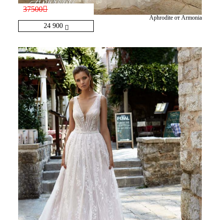
37500
Aphrodite от Armonia
24 900