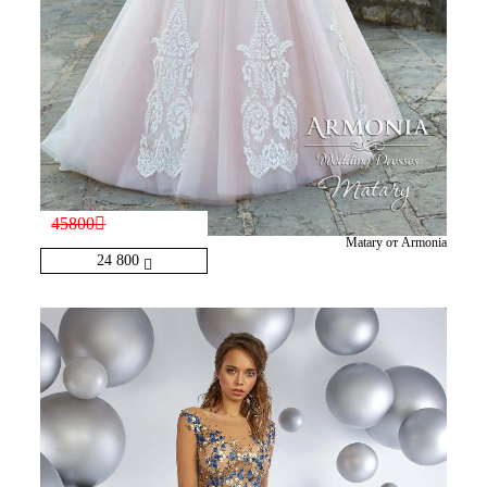
45800
Matary от Armonia
24 800