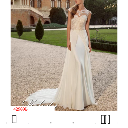
42900
Melody от Armonia
19 900