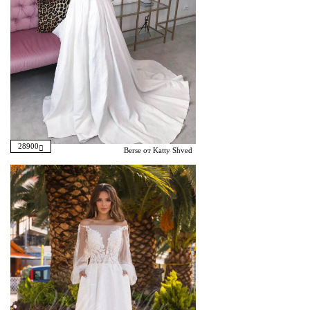
28900
Berse от Katty Shved