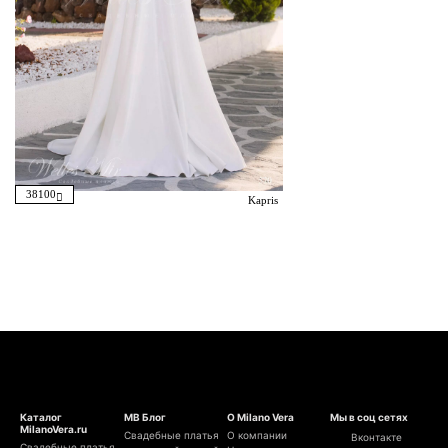
38100
Kapris
Каталог
МВ Блог
О Milano Vera
Мы в соц сетях
MilanoVera.ru
Свадебные платья
О компании
Вконтакте
Свадебные платья