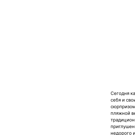
Сегодня ка
себя и сво
сюрпризом
пляжной ве
традицион
приглушен
недорого и