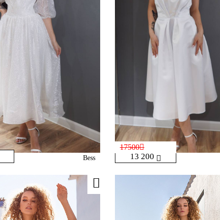
17500
13 200
Bess