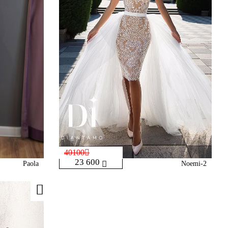
40100
23 600
Paola
Noemi-2