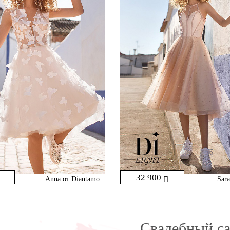
32 900
Anna от Diantamo
Sar