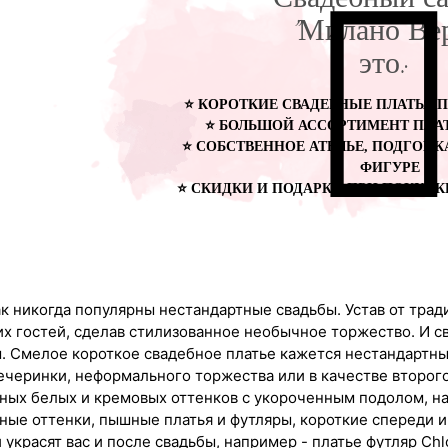
Свадебный с
"Милано Ве
это:
⭐ КОРОТКИЕ СВАДЕБНЫЕ ПЛАТЬЯ ПО
⭐ БОЛЬШОЙ АССОРТИМЕНТ ПЛАТ
⭐ СОБСТВЕННОЕ АТЕЛЬЕ, ПОДГОНК
ФИГУРЕ
⭐ СКИДКИ И ПОДАРКИ ПРИ ПОКУПК
к никогда популярны нестандартные свадьбы. Устав от тра
их гостей, сделав стилизованное необычное торжество. И 
. Смелое короткое свадебное платье кажется нестандартны
черинки, неформального торжества или в качестве второго 
ных белых и кремовых оттенков с укороченным подолом, н
ные оттенки, пышные платья и футляры, короткие спереди и
 украсят вас и после свадьбы, например - платье футляр Ch