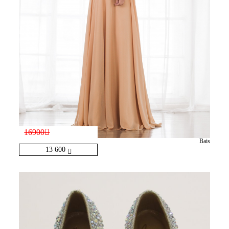
16900
Bais
13 600