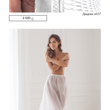
Диадема s4157
4 600