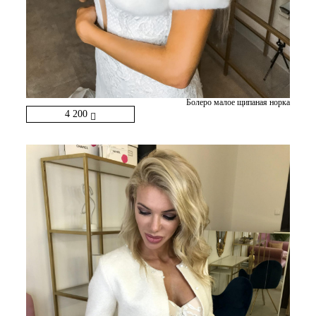
Болеро малое щипаная норка
4 200