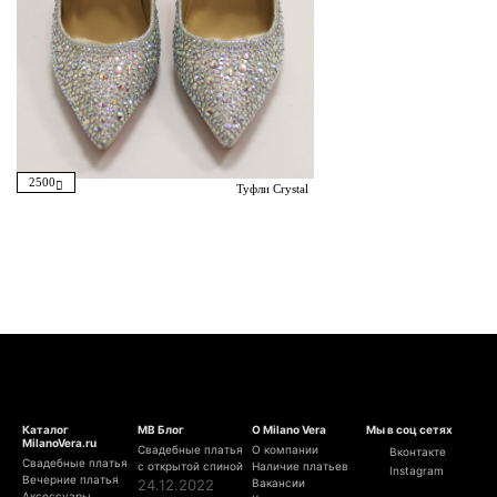
2500
Туфли Crystal
Каталог
МВ Блог
О Milano Vera
Мы в соц сетях
MilanoVera.ru
Свадебные платья
О компании
Вконтакте
Свадебные платья
с открытой спиной
Наличие платьев
Instagram
Вечерние платья
24.12.2022
Вакансии
Аксессуары