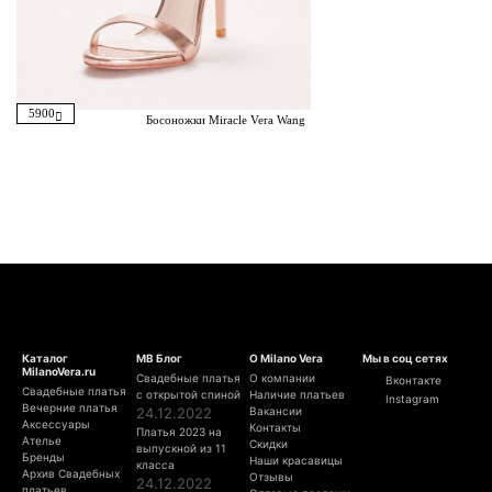
5900
Босоножки Miracle Vera Wang
Каталог
МВ Блог
О Milano Vera
Мы в соц сетях
MilanoVera.ru
Свадебные платья
О компании
Вконтакте
Свадебные платья
с открытой спиной
Наличие платьев
Instagram
Вечерние платья
24.12.2022
Вакансии
Аксессуары
Контакты
Платья 2023 на
Ателье
Скидки
выпускной из 11
Бренды
Наши красавицы
класса
Архив Свадебных
Отзывы
24.12.2022
платьев