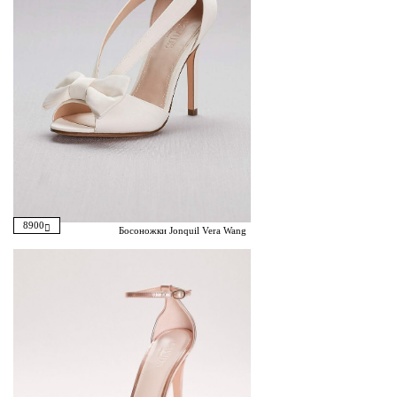
8900
Босоножки Jonquil Vera Wang