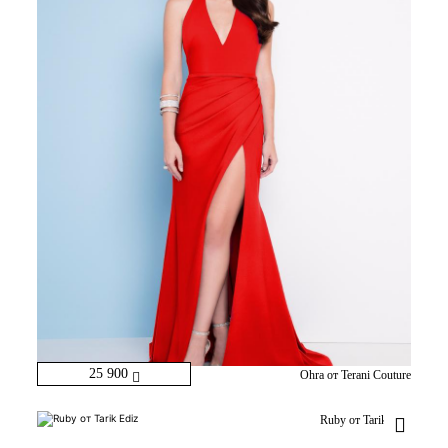
25 900
Ohra от Terani Couture
Ruby от Tarik Ediz