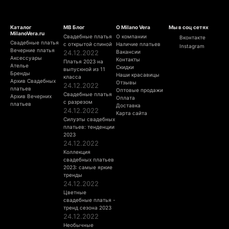
Каталог
МВ Блог
О Milano Vera
Мы в соц сетях
MilanoVera.ru
Свадебные платья
О компании
Вконтакте
Свадебные платья
с открытой спиной
Наличие платьев
Instagram
Вечерние платья
24.12.2022
Вакансии
Аксессуары
Контакты
Платья 2023 на
Ателье
Скидки
выпускной из 11
Бренды
Наши красавицы
класса
Архив Свадебных
Отзывы
24.12.2022
платьев
Оптовые продажи
Свадебные платья
Архив Вечерних
Оплата
с разрезом
платьев
Доставка
24.12.2022
Карта сайта
Силуэты свадебных
платьев: тенденции
2023
24.12.2022
Коллекция
свадебных платьев
2023: самые яркие
тренды
24.12.2022
Цветные
свадебные платья -
тренд сезона 2023
24.12.2022
Необычные