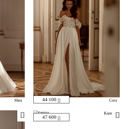
44 100
Shea
Cora
Kseniya
47 600