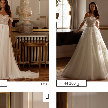
44 360
Otis