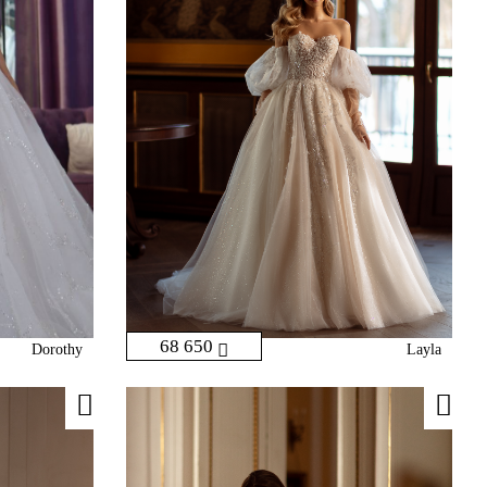
68 650
Dorothy
Layla