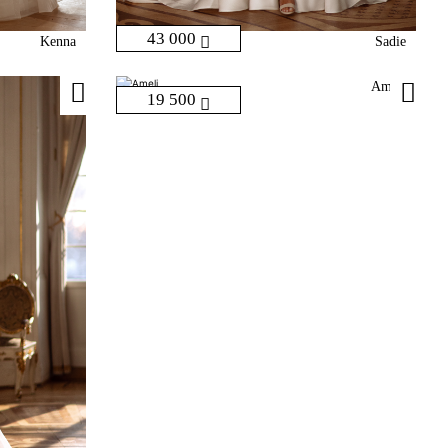
43 000
Kenna
Sadie
Ameli
19 500