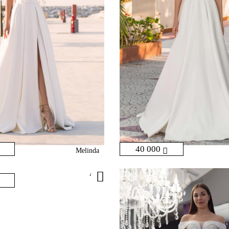
40 000
Melinda
Ari