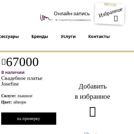
Избранное
Онлайн-запись
сессуары
Бренды
Услуги
Контакты
67000
В наличии
Свадебное платье
Josefine
Добавить
в избранное
Силуэт:
пышное
Цвет:
айвори
на примерку