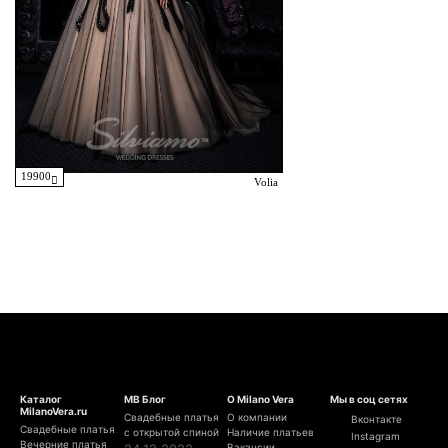
19900
Volia
Каталог
МВ Блог
О Milano Vera
Мы в соц сетях
MilanoVera.ru
Свадебные платья
О компании
Вконтакте
Свадебные платья
с открытой спиной
Наличие платьев
Instagram
Вечерние платья
Вакансии