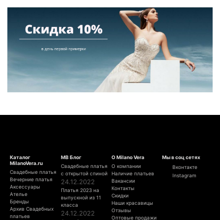
Каталог
МВ Блог
О Milano Vera
Мы в соц сетях
MilanoVera.ru
Свадебные платья
О компании
Вконтакте
Свадебные платья
с открытой спиной
Наличие платьев
Instagram
Вечерние платья
24.12.2022
Вакансии
Аксессуары
Контакты
Платья 2023 на
Ателье
Скидки
выпускной из 11
Бренды
Наши красавицы
класса
Архив Свадебных
Отзывы
24.12.2022
платьев
Оптовые продажи