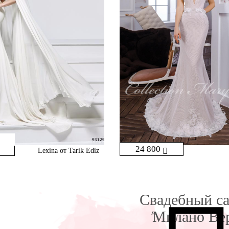
24 800
Lexina от Tarik Ediz
Свадебный с
"Милано Ве