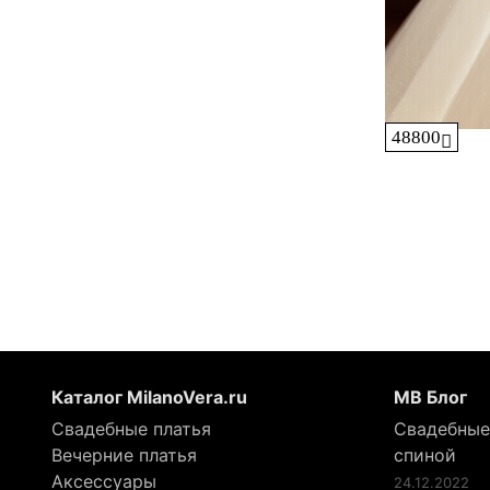
48800
Каталог MilanoVera.ru
МВ Блог
Свадебные платья
Свадебные
Вечерние платья
спиной
Аксессуары
24.12.2022