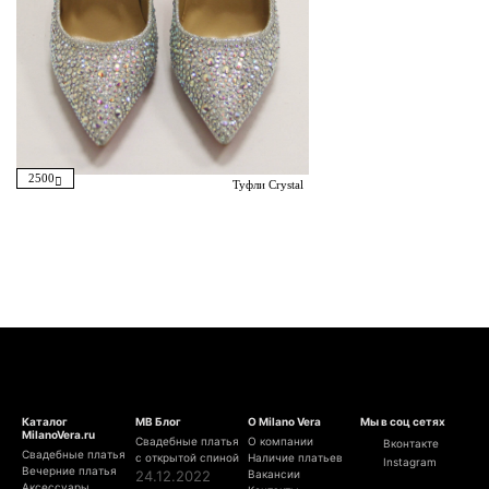
2500
Туфли Crystal
Каталог
МВ Блог
О Milano Vera
Мы в соц сетях
MilanoVera.ru
Свадебные платья
О компании
Вконтакте
Свадебные платья
с открытой спиной
Наличие платьев
Instagram
Вечерние платья
24.12.2022
Вакансии
Аксессуары