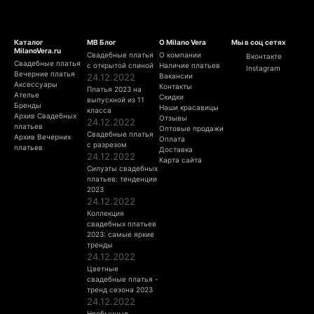
Каталог
МВ Блог
О Milano Vera
Мы в соц сетях
MilanoVera.ru
Свадебные платья
О компании
Вконтакте
Свадебные платья
с открытой спиной
Наличие платьев
Instagram
Вечерние платья
24.12.2022
Вакансии
Аксессуары
Контакты
Платья 2023 на
Ателье
Скидки
выпускной из 11
Бренды
Наши красавицы
класса
Архив Свадебных
Отзывы
24.12.2022
платьев
Оптовые продажи
Свадебные платья
Архив Вечерних
Оплата
с разрезом
платьев
Доставка
24.12.2022
Карта сайта
Силуэты свадебных
платьев: тенденции
2023
24.12.2022
Коллекция
свадебных платьев
2023: самые яркие
тренды
24.12.2022
Цветные
свадебные платья -
тренд сезона 2023
24.12.2022
Необычные