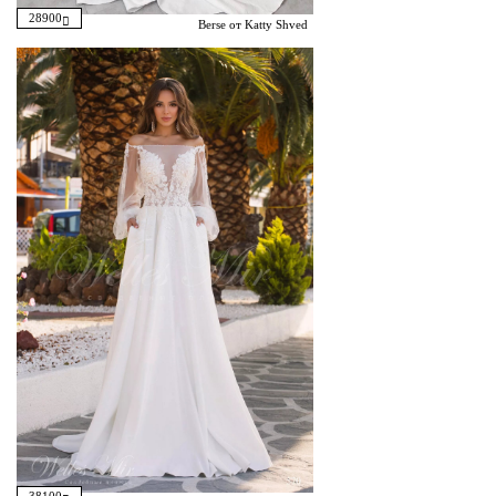
28900
Berse от Katty Shved
38100