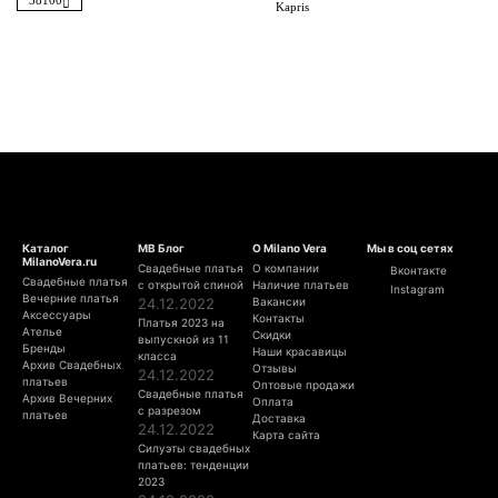
Kapris
Каталог
МВ Блог
О Milano Vera
Мы в соц сетях
MilanoVera.ru
Свадебные платья
О компании
Вконтакте
Свадебные платья
с открытой спиной
Наличие платьев
Instagram
Вечерние платья
24.12.2022
Вакансии
Аксессуары
Контакты
Платья 2023 на
Ателье
Скидки
выпускной из 11
Бренды
Наши красавицы
класса
Архив Свадебных
Отзывы
24.12.2022
платьев
Оптовые продажи
Свадебные платья
Архив Вечерних
Оплата
с разрезом
платьев
Доставка
24.12.2022
Карта сайта
Силуэты свадебных
платьев: тенденции
2023