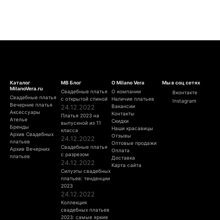
Каталог
МВ Блог
О Milano Vera
Мы в соц сетях
MilanoVera.ru
Свадебные платья
О компании
Вконтакте
Свадебные платья
с открытой спиной
Наличие платьев
Instagram
Вечерние платья
24.12.2022
Вакансии
Аксессуары
Контакты
Платья 2023 на
Ателье
Скидки
выпускной из 11
Бренды
Наши красавицы
класса
Архив Свадебных
Отзывы
24.12.2022
платьев
Оптовые продажи
Свадебные платья
Архив Вечерних
Оплата
с разрезом
платьев
Доставка
24.12.2022
Карта сайта
Силуэты свадебных
платьев: тенденции
2023
24.12.2022
Коллекция
свадебных платьев
2023: самые яркие