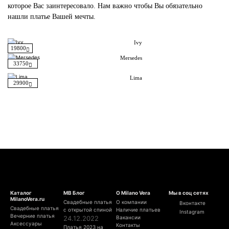
которое Вас заинтересовало. Нам важно чтобы Вы обязательно
нашли платье Вашей мечты.
Ivy
19800
Mersedes
33750
Lima
29900
Каталог
МВ Блог
О Milano Vera
Мы в соц сетях
MilanoVera.ru
Свадебные платья
О компании
Вконтакте
Свадебные платья
с открытой спиной
Наличие платьев
Instagram
Вечерние платья
24.12.2022
Вакансии
Аксессуары
Контакты
Платья 2023 на