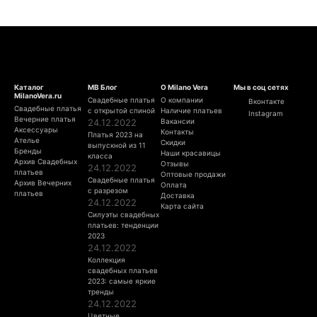
Каталог
МВ Блог
О Milano Vera
Мы в соц сетях
MilanoVera.ru
Свадебные платья
О компании
Вконтакте
Свадебные платья
с открытой спиной
Наличие платьев
Instagram
Вечерние платья
24.12.2022
Вакансии
Аксессуары
Контакты
Платья 2023 на
Ателье
Скидки
выпускной из 11
Бренды
Наши красавицы
класса
Архив Свадебных
Отзывы
24.12.2022
платьев
Оптовые продажи
Свадебные платья
Архив Вечерних
Оплата
с разрезом
платьев
Доставка
24.12.2022
Карта сайта
Силуэты свадебных
платьев: тенденции
2023
24.12.2022
Коллекция
свадебных платьев
2023: самые яркие
тренды
24.12.2022
Цветные