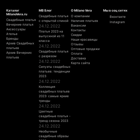
Каталог
МВ Блог
О Milano Vera
Мы в соц сетях
MilanoVera.ru
Свадебные платья
О компании
Вконтакте
Свадебные платья
с открытой спиной
Наличие платьев
Instagram
Вечерние платья
24.12.2022
Вакансии
Аксессуары
Контакты
Платья 2023 на
Ателье
Скидки
выпускной из 11
Бренды
Наши красавицы
класса
Архив Свадебных
Отзывы
24.12.2022
платьев
Оптовые продажи
Свадебные платья
Архив Вечерних
Оплата
с разрезом
платьев
Доставка
24.12.2022
Карта сайта
Силуэты свадебных
платьев: тенденции
2023
24.12.2022
Коллекция
свадебных платьев
2023: самые яркие
тренды
24.12.2022
Цветные
свадебные платья -
тренд сезона 2023
24.12.2022
Необычные
свадебные образы