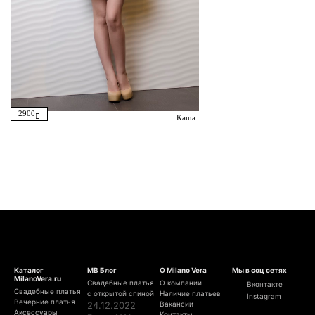
2900
Kama
Каталог
МВ Блог
О Milano Vera
Мы в соц сетях
MilanoVera.ru
Свадебные платья
О компании
Вконтакте
Свадебные платья
с открытой спиной
Наличие платьев
Instagram
Вечерние платья
24.12.2022
Вакансии
Аксессуары
Контакты