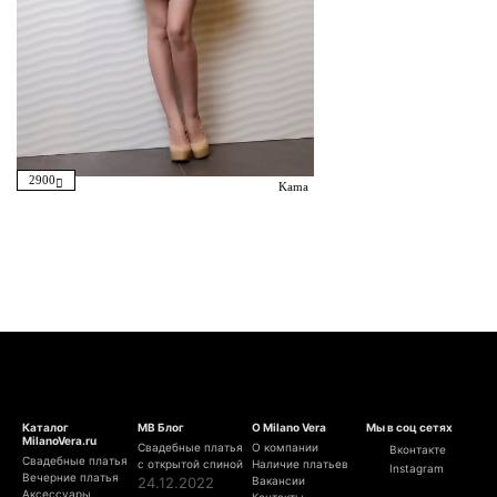
2900
Kama
Каталог
МВ Блог
О Milano Vera
Мы в соц сетях
MilanoVera.ru
Свадебные платья
О компании
Вконтакте
Свадебные платья
с открытой спиной
Наличие платьев
Instagram
Вечерние платья
24.12.2022
Вакансии
Аксессуары
Контакты