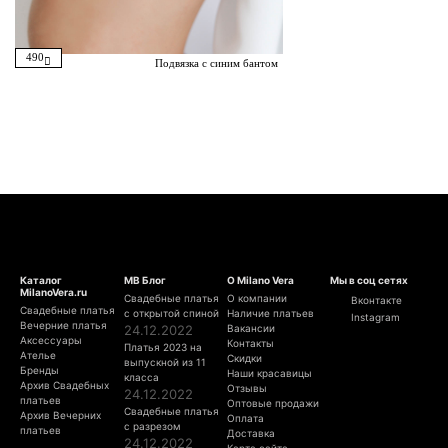
490
Подвязка с синим бантом
Каталог
МВ Блог
О Milano Vera
Мы в соц сетях
MilanoVera.ru
Свадебные платья
О компании
Вконтакте
Свадебные платья
с открытой спиной
Наличие платьев
Instagram
Вечерние платья
24.12.2022
Вакансии
Аксессуары
Контакты
Платья 2023 на
Ателье
Скидки
выпускной из 11
Бренды
Наши красавицы
класса
Архив Свадебных
Отзывы
24.12.2022
платьев
Оптовые продажи
Свадебные платья
Архив Вечерних
Оплата
с разрезом
платьев
Доставка
24.12.2022