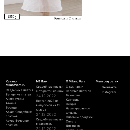
1550
Кринолин 2 кольца
Каталог
МВ Блог
О Milano Vera
Мы в соц сетях
MilanoVera.ru
Свадебные платья
О компании
Вконтакте
Свадебные платья
с открытой спиной
Наличие платьев
Instagram
Вечерние платья
24.12.2022
Вакансии
Аксессуары
Контакты
Платья 2023 на
Ателье
Скидки
выпускной из 11
Бренды
Наши красавицы
класса
Архив Свадебных
Отзывы
24.12.2022
платьев
Оптовые продажи
Свадебные платья
Архив Вечерних
Оплата
с разрезом
платьев
Доставка
24.12.2022
Карта сайта