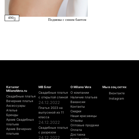
490
Подвязка с синим бантом
Каталог
МВ Блог
О Milano Vera
Мы в соц сетях
MilanoVera.ru
Свадебные платья
О компании
Вконтакте
Свадебные платья
с открытой спиной
Наличие платьев
Instagram
Вечерние платья
24.12.2022
Вакансии
Аксессуары
Контакты
Платья 2023 на
Ателье
Скидки
выпускной из 11
Бренды
Наши красавицы
класса
Архив Свадебных
Отзывы
24.12.2022
платьев
Оптовые продажи
Свадебные платья
Архив Вечерних
Оплата
с разрезом
платьев
Доставка
24.12.2022