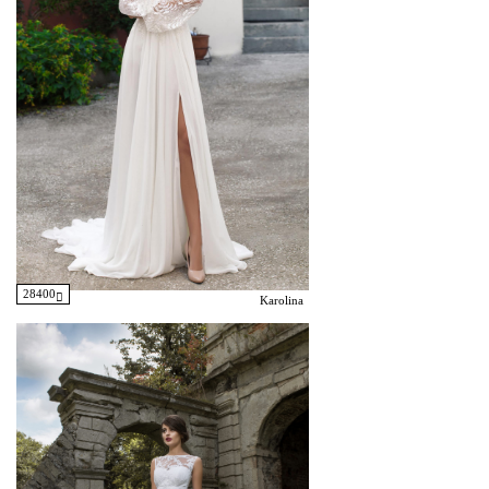
28400
Karolina