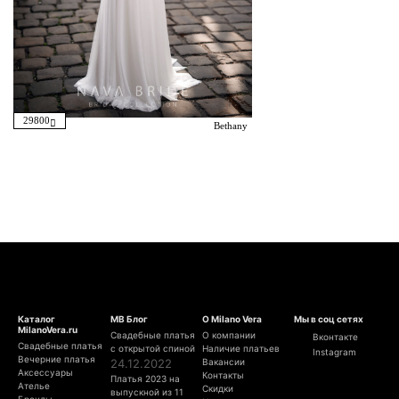
29800
Bethany
Каталог
МВ Блог
О Milano Vera
Мы в соц сетях
MilanoVera.ru
Свадебные платья
О компании
Вконтакте
Свадебные платья
с открытой спиной
Наличие платьев
Instagram
Вечерние платья
24.12.2022
Вакансии
Аксессуары
Контакты
Платья 2023 на
Ателье
Скидки
выпускной из 11
Бренды