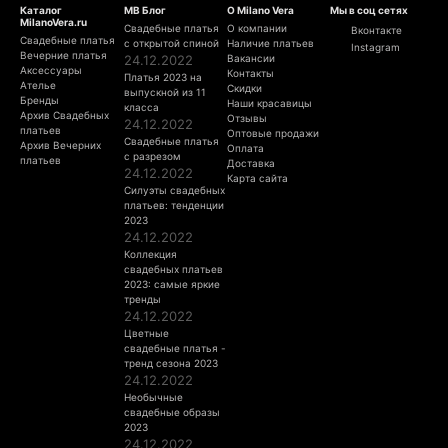
Каталог
МВ Блог
О Milano Vera
Мы в соц сетях
MilanoVera.ru
Свадебные платья
О компании
Вконтакте
Свадебные платья
с открытой спиной
Наличие платьев
Instagram
Вечерние платья
24.12.2022
Вакансии
Аксессуары
Контакты
Платья 2023 на
Ателье
Скидки
выпускной из 11
Бренды
Наши красавицы
класса
Архив Свадебных
Отзывы
24.12.2022
платьев
Оптовые продажи
Свадебные платья
Архив Вечерних
Оплата
с разрезом
платьев
Доставка
24.12.2022
Карта сайта
Силуэты свадебных
платьев: тенденции
2023
24.12.2022
Коллекция
свадебных платьев
2023: самые яркие
тренды
24.12.2022
Цветные
свадебные платья -
тренд сезона 2023
24.12.2022
Необычные
свадебные образы
2023
24.12.2022