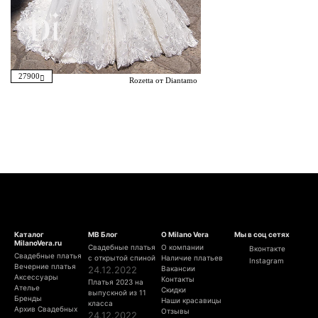
27900
Rozetta от Diantamo
Каталог
МВ Блог
О Milano Vera
Мы в соц сетях
MilanoVera.ru
Свадебные платья
О компании
Вконтакте
Свадебные платья
с открытой спиной
Наличие платьев
Instagram
Вечерние платья
24.12.2022
Вакансии
Аксессуары
Контакты
Платья 2023 на
Ателье
Скидки
выпускной из 11
Бренды
Наши красавицы
класса
Архив Свадебных
Отзывы
24.12.2022