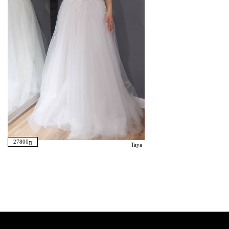
27800
Taya