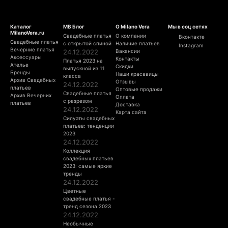
Каталог
МВ Блог
О Milano Vera
Мы в соц сетях
MilanoVera.ru
Свадебные платья
О компании
Вконтакте
Свадебные платья
с открытой спиной
Наличие платьев
Instagram
Вечерние платья
24.12.2022
Вакансии
Аксессуары
Контакты
Платья 2023 на
Ателье
Скидки
выпускной из 11
Бренды
Наши красавицы
класса
Архив Свадебных
Отзывы
24.12.2022
платьев
Оптовые продажи
Свадебные платья
Архив Вечерних
Оплата
с разрезом
платьев
Доставка
24.12.2022
Карта сайта
Силуэты свадебных
платьев: тенденции
2023
24.12.2022
Коллекция
свадебных платьев
2023: самые яркие
тренды
24.12.2022
Цветные
свадебные платья -
тренд сезона 2023
24.12.2022
Необычные