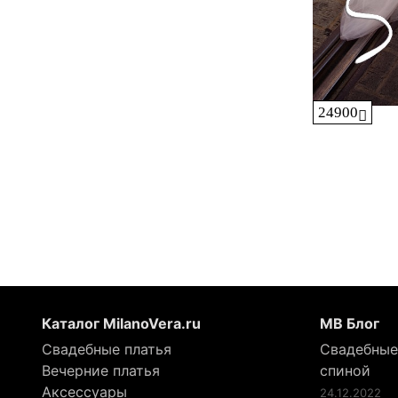
24900
Каталог MilanoVera.ru
МВ Блог
Свадебные платья
Свадебные
Вечерние платья
спиной
Аксессуары
24.12.2022