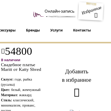
Избранное
Онлайн-запись
сессуары
Бренды
Услуги
Контакты
54800
В наличии
Свадебное платье
Maritt от Katty Shved
Добавить
в избранное
Силуэт:
годе, рыбка
(русалка)
Цвет:
белый, жемчужный
Материал:
жаккард
Стиль:
классический,
минимализм, прованс,
рустик