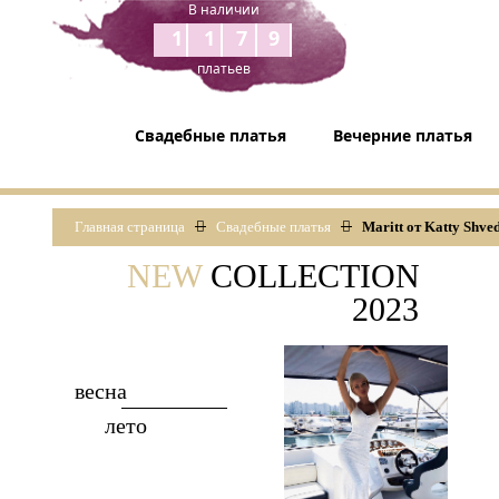
В наличии
1179
платьев
Свадебные платья
Вечерние платья
Главная страница
Свадебные платья
Maritt от Katty Shve
NEW
COLLECTION
2023
весна
лето