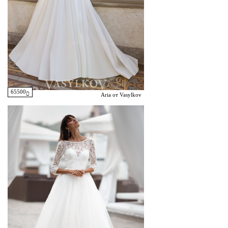
65500
Aria от Vasylkov