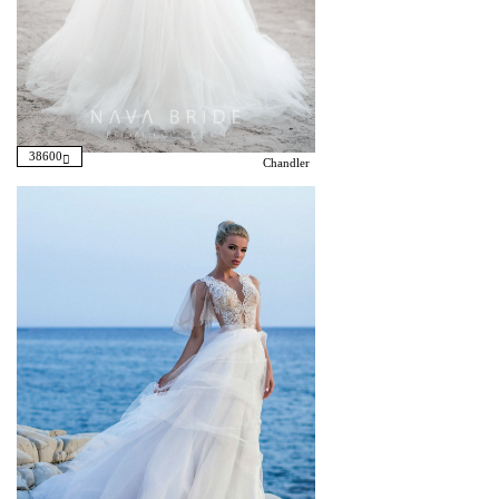
38600
Chandler