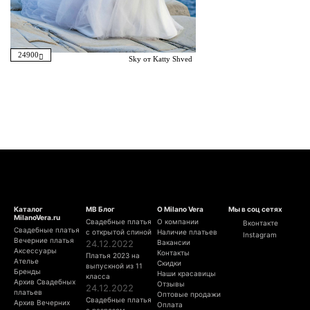
24900
Sky от Katty Shved
Каталог
МВ Блог
О Milano Vera
Мы в соц сетях
MilanoVera.ru
Свадебные платья
О компании
Вконтакте
Свадебные платья
с открытой спиной
Наличие платьев
Instagram
Вечерние платья
24.12.2022
Вакансии
Аксессуары
Контакты
Платья 2023 на
Ателье
Скидки
выпускной из 11
Бренды
Наши красавицы
класса
Архив Свадебных
Отзывы
24.12.2022
платьев
Оптовые продажи
Свадебные платья
Архив Вечерних
Оплата