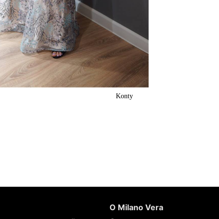
Konty
О Milano Vera