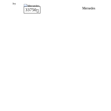
Ivy
Mersedes
33750