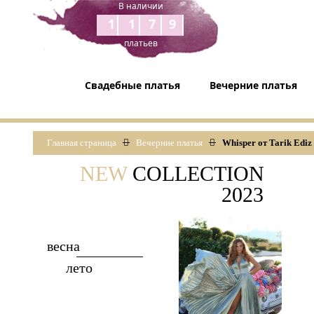
В наличии
1179
платьев
Свадебные платья
Вечерние платья
Главная страница
Вечерние платья
Whisper от Tarik Ediz
NEW
COLLECTION
2023
весна
лето