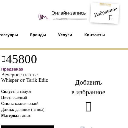
Избранное
Онлайн-запись
сессуары
Бренды
Услуги
Контакты
45800
Предзаказ
Вечернее платье
Whisper от Tarik Ediz
Добавить
в избранное
Силуэт:
а-силуэт
Цвет:
зеленый
Стиль:
классический
Длина:
длинное ( в пол)
Материал:
атлас